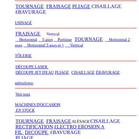
TOURNAGE
FRAISAGE
PLIAGE
CISAILLAGE
BAVURAGE
É
USINAGE
FRAISAGE
Vertical
TOURNAGE
Horizontal
5 axes
Portique
Horizontal 2
axes
Horizontal 3 axes et +
Vertical​
TÔLERIE
DÉCOUPE LASER
D
É
COUPE JET D'EAU
PLIAGE
CISAILLAGE
É
BAVURAGE
métrologie
Voir tout
MACHINES D'OCCASION
EN STOCK
TOURNAGE
FRAISAGE
CISAILLAGE
ALÉSAGE
RECTIFICATION
LECTRO EROSION A
É
FIL
D
COUPE
BAVURAGE
É
É
PLIAGE