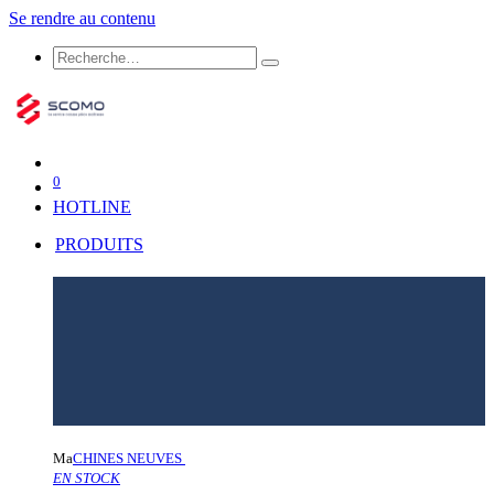
Se rendre au contenu
0
HOTLINE
PRODUITS
Ma
CHINES NEUVES
EN STOCK