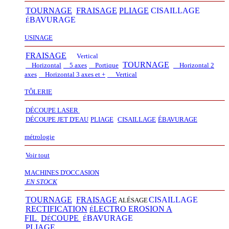
TOURNAGE
FRAISAGE
PLIAGE
CISAILLAGE
BAVURAGE
É
USINAGE
FRAISAGE
Vertical
TOURNAGE
Horizontal
5 axes
Portique
Horizontal 2
axes
Horizontal 3 axes et +
Vertical​
TÔLERIE
DÉCOUPE LASER
D
É
COUPE JET D'EAU
PLIAGE
CISAILLAGE
É
BAVURAGE
métrologie
Voir tout
MACHINES D'OCCASION
EN STOCK
TOURNAGE
FRAISAGE
CISAILLAGE
ALÉSAGE
RECTIFICATION
LECTRO EROSION A
É
FIL
D
COUPE
BAVURAGE
É
É
PLIAGE