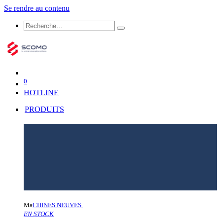
Se rendre au contenu
0
HOTLINE
PRODUITS
Ma
CHINES NEUVES
EN STOCK