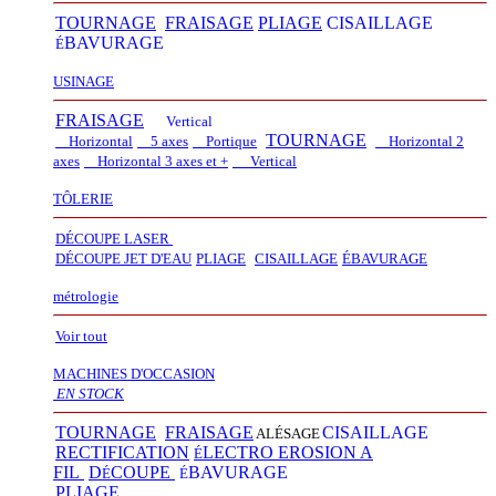
TOURNAGE
FRAISAGE
PLIAGE
CISAILLAGE
BAVURAGE
É
USINAGE
FRAISAGE
Vertical
TOURNAGE
Horizontal
5 axes
Portique
Horizontal 2
axes
Horizontal 3 axes et +
Vertical​
TÔLERIE
DÉCOUPE LASER
D
É
COUPE JET D'EAU
PLIAGE
CISAILLAGE
É
BAVURAGE
métrologie
Voir tout
MACHINES D'OCCASION
EN STOCK
TOURNAGE
FRAISAGE
CISAILLAGE
ALÉSAGE
RECTIFICATION
LECTRO EROSION A
É
FIL
D
COUPE
BAVURAGE
É
É
PLIAGE