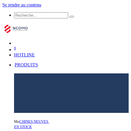
Se rendre au contenu
0
HOTLINE
PRODUITS
Ma
CHINES NEUVES
EN STOCK