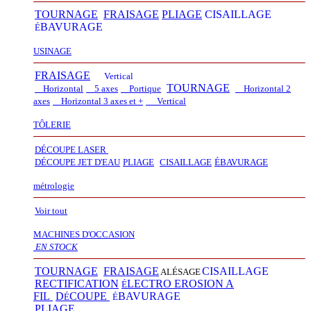
TOURNAGE
FRAISAGE
PLIAGE
CISAILLAGE
BAVURAGE
É
USINAGE
FRAISAGE
Vertical
TOURNAGE
Horizontal
5 axes
Portique
Horizontal 2
axes
Horizontal 3 axes et +
Vertical​
TÔLERIE
DÉCOUPE LASER
D
É
COUPE JET D'EAU
PLIAGE
CISAILLAGE
É
BAVURAGE
métrologie
Voir tout
MACHINES D'OCCASION
EN STOCK
TOURNAGE
FRAISAGE
CISAILLAGE
ALÉSAGE
RECTIFICATION
LECTRO EROSION A
É
FIL
D
COUPE
BAVURAGE
É
É
PLIAGE