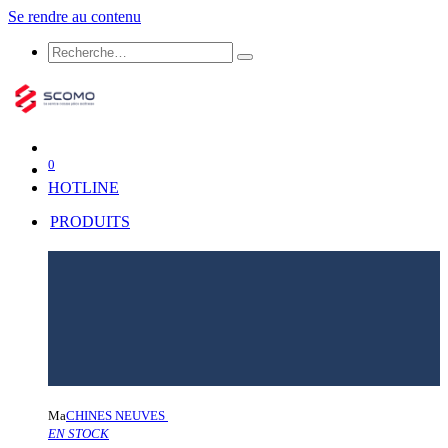
Se rendre au contenu
0
HOTLINE
PRODUITS
Ma
CHINES NEUVES
EN STOCK