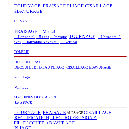
TOURNAGE
FRAISAGE
PLIAGE
CISAILLAGE
BAVURAGE
É
USINAGE
FRAISAGE
Vertical
TOURNAGE
Horizontal
5 axes
Portique
Horizontal 2
axes
Horizontal 3 axes et +
Vertical​
TÔLERIE
DÉCOUPE LASER
D
É
COUPE JET D'EAU
PLIAGE
CISAILLAGE
É
BAVURAGE
métrologie
Voir tout
MACHINES D'OCCASION
EN STOCK
TOURNAGE
FRAISAGE
CISAILLAGE
ALÉSAGE
RECTIFICATION
LECTRO EROSION A
É
FIL
D
COUPE
BAVURAGE
É
É
PLIAGE