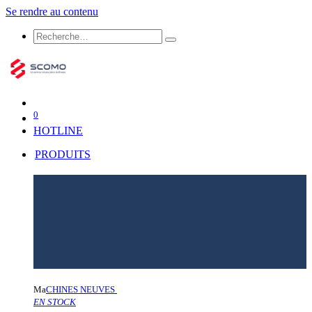
Se rendre au contenu
0
HOTLINE
PRODUITS
Ma
CHINES NEUVES
EN STOCK