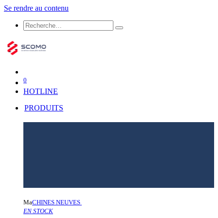
Se rendre au contenu
0
HOTLINE
PRODUITS
Ma
CHINES NEUVES
EN STOCK