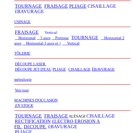
TOURNAGE
FRAISAGE
PLIAGE
CISAILLAGE
BAVURAGE
É
USINAGE
FRAISAGE
Vertical
TOURNAGE
Horizontal
5 axes
Portique
Horizontal 2
axes
Horizontal 3 axes et +
Vertical​
TÔLERIE
DÉCOUPE LASER
D
É
COUPE JET D'EAU
PLIAGE
CISAILLAGE
É
BAVURAGE
métrologie
Voir tout
MACHINES D'OCCASION
EN STOCK
TOURNAGE
FRAISAGE
CISAILLAGE
ALÉSAGE
RECTIFICATION
LECTRO EROSION A
É
FIL
D
COUPE
BAVURAGE
É
É
PLIAGE