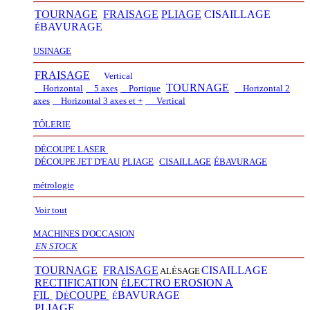
TOURNAGE
FRAISAGE
PLIAGE
CISAILLAGE
BAVURAGE
É
USINAGE
FRAISAGE
Vertical
TOURNAGE
Horizontal
5 axes
Portique
Horizontal 2
axes
Horizontal 3 axes et +
Vertical​
TÔLERIE
DÉCOUPE LASER
D
É
COUPE JET D'EAU
PLIAGE
CISAILLAGE
É
BAVURAGE
métrologie
Voir tout
MACHINES D'OCCASION
EN STOCK
TOURNAGE
FRAISAGE
CISAILLAGE
ALÉSAGE
RECTIFICATION
LECTRO EROSION A
É
FIL
D
COUPE
BAVURAGE
É
É
PLIAGE