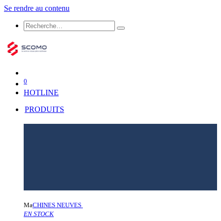
Se rendre au contenu
0
HOTLINE
PRODUITS
Ma
CHINES NEUVES
EN STOCK