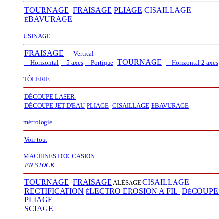
TOURNAGE
FRAISAGE
PLIAGE
CISAILLAGE
BAVURAGE
É
USINAGE
FRAISAGE
Vertical
TOURNAGE
Horizontal
5 axes
Portique
Horizontal 2 axes
TÔLERIE
DÉCOUPE LASER
D
É
COUPE JET D'EAU
PLIAGE
CISAILLAGE
É
BAVURAGE
métrologie
Voir tout
MACHINES D'OCCASION
EN STOCK
TOURNAGE
FRAISAGE
CISAILLAGE
ALÉSAGE
RECTIFICATION
LECTRO EROSION A FIL
D
COUP
É
É
PLIAGE
SCIAGE