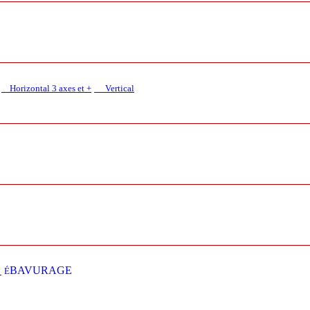
Horizontal 3 axes et +
Vertical​
E
BAVURAGE
É