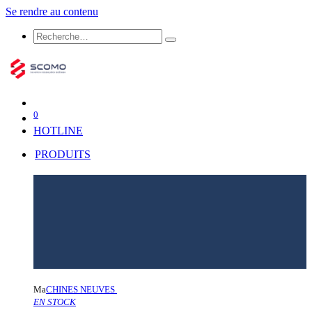
Se rendre au contenu
0
HOTLINE
PRODUITS
Ma
CHINES NEUVES
EN STOCK