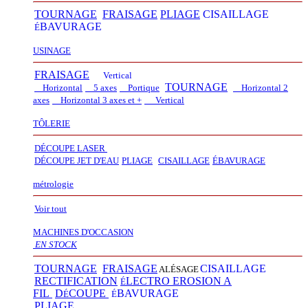
TOURNAGE
FRAISAGE
PLIAGE
CISAILLAGE
BAVURAGE
É
USINAGE
FRAISAGE
Vertical
TOURNAGE
Horizontal
5 axes
Portique
Horizontal 2
axes
Horizontal 3 axes et +
Vertical​
TÔLERIE
DÉCOUPE LASER
D
É
COUPE JET D'EAU
PLIAGE
CISAILLAGE
É
BAVURAGE
métrologie
Voir tout
MACHINES D'OCCASION
EN STOCK
TOURNAGE
FRAISAGE
CISAILLAGE
ALÉSAGE
RECTIFICATION
LECTRO EROSION A
É
FIL
D
COUPE
BAVURAGE
É
É
PLIAGE