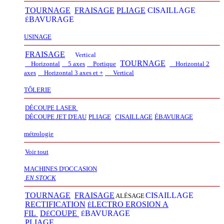
TOURNAGE
FRAISAGE
PLIAGE
CISAILLAGE
BAVURAGE
É
USINAGE
FRAISAGE
Vertical
TOURNAGE
Horizontal
5 axes
Portique
Horizontal 2
axes
Horizontal 3 axes et +
Vertical​
TÔLERIE
DÉCOUPE LASER
D
É
COUPE JET D'EAU
PLIAGE
CISAILLAGE
É
BAVURAGE
métrologie
Voir tout
MACHINES D'OCCASION
EN STOCK
TOURNAGE
FRAISAGE
CISAILLAGE
ALÉSAGE
RECTIFICATION
LECTRO EROSION A
É
FIL
D
COUPE
BAVURAGE
É
É
PLIAGE