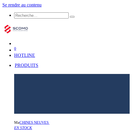
Se rendre au contenu
0
HOTLINE
PRODUITS
Ma
CHINES NEUVES
EN STOCK