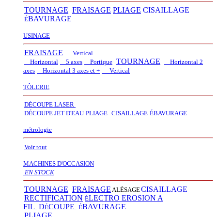
TOURNAGE
FRAISAGE
PLIAGE
CISAILLAGE
BAVURAGE
É
USINAGE
FRAISAGE
Vertical
TOURNAGE
Horizontal
5 axes
Portique
Horizontal 2
axes
Horizontal 3 axes et +
Vertical​
TÔLERIE
DÉCOUPE LASER
D
É
COUPE JET D'EAU
PLIAGE
CISAILLAGE
É
BAVURAGE
métrologie
Voir tout
MACHINES D'OCCASION
EN STOCK
TOURNAGE
FRAISAGE
CISAILLAGE
ALÉSAGE
RECTIFICATION
LECTRO EROSION A
É
FIL
D
COUPE
BAVURAGE
É
É
PLIAGE