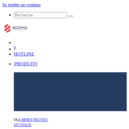
Se rendre au contenu
0
HOTLINE
PRODUITS
Ma
CHINES NEUVES
EN STOCK