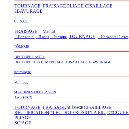
TOURNAGE
FRAISAGE
PLIAGE
CISAILLAGE
BAVURAGE
É
USINAGE
FRAISAGE
Vertical
TOURNAGE
Horizontal
5 axes
Portique
Horizontal 2 axes
TÔLERIE
DÉCOUPE LASER
D
É
COUPE JET D'EAU
PLIAGE
CISAILLAGE
É
BAVURAGE
métrologie
Voir tout
MACHINES D'OCCASION
EN STOCK
TOURNAGE
FRAISAGE
CISAILLAGE
ALÉSAGE
RECTIFICATION
LECTRO EROSION A FIL
D
COUP
É
É
PLIAGE
SCIAGE