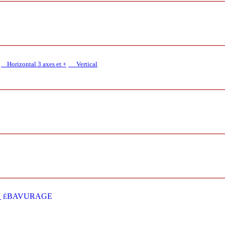
Horizontal 3 axes et +
Vertical​
E
BAVURAGE
É