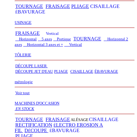
TOURNAGE
FRAISAGE
PLIAGE
CISAILLAGE
BAVURAGE
É
USINAGE
FRAISAGE
Vertical
TOURNAGE
Horizontal
5 axes
Portique
Horizontal 2
axes
Horizontal 3 axes et +
Vertical​
TÔLERIE
DÉCOUPE LASER
D
É
COUPE JET D'EAU
PLIAGE
CISAILLAGE
É
BAVURAGE
métrologie
Voir tout
MACHINES D'OCCASION
EN STOCK
TOURNAGE
FRAISAGE
CISAILLAGE
ALÉSAGE
RECTIFICATION
LECTRO EROSION A
É
FIL
D
COUPE
BAVURAGE
É
É
PLIAGE