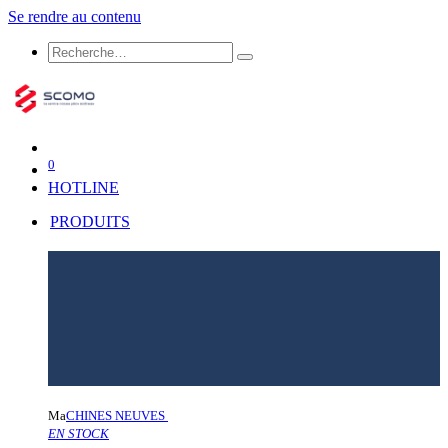
Se rendre au contenu
0
HOTLINE
PRODUITS
Ma
CHINES NEUVES
EN STOCK