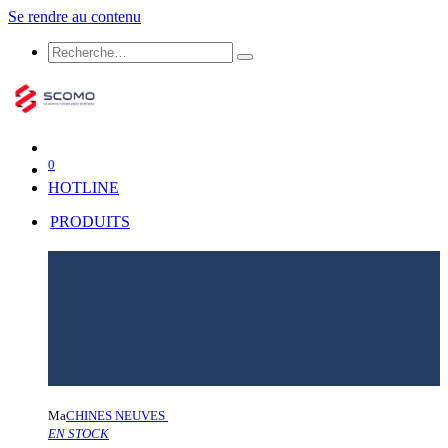
Se rendre au contenu
0
HOTLINE
PRODUITS
Ma
CHINES NEUVES
EN STOCK