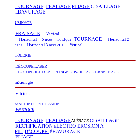
TOURNAGE
FRAISAGE
PLIAGE
CISAILLAGE
BAVURAGE
É
USINAGE
FRAISAGE
Vertical
TOURNAGE
Horizontal
5 axes
Portique
Horizontal 2
axes
Horizontal 3 axes et +
Vertical​
TÔLERIE
DÉCOUPE LASER
D
É
COUPE JET D'EAU
PLIAGE
CISAILLAGE
É
BAVURAGE
métrologie
Voir tout
MACHINES D'OCCASION
EN STOCK
TOURNAGE
FRAISAGE
CISAILLAGE
ALÉSAGE
RECTIFICATION
LECTRO EROSION A
É
FIL
D
COUPE
BAVURAGE
É
É
PLIAGE