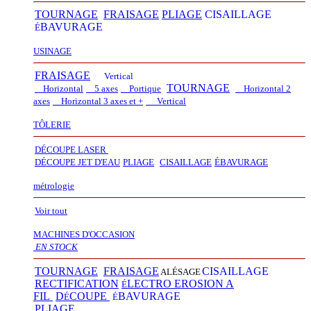
TOURNAGE
FRAISAGE
PLIAGE
CISAILLAGE
BAVURAGE
É
USINAGE
FRAISAGE
Vertical
TOURNAGE
Horizontal
5 axes
Portique
Horizontal 2
axes
Horizontal 3 axes et +
Vertical​
TÔLERIE
DÉCOUPE LASER
D
É
COUPE JET D'EAU
PLIAGE
CISAILLAGE
É
BAVURAGE
métrologie
Voir tout
MACHINES D'OCCASION
EN STOCK
TOURNAGE
FRAISAGE
CISAILLAGE
ALÉSAGE
RECTIFICATION
LECTRO EROSION A
É
FIL
D
COUPE
BAVURAGE
É
É
PLIAGE