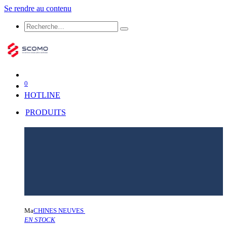
Se rendre au contenu
0
HOTLINE
PRODUITS
Ma
CHINES NEUVES
EN STOCK