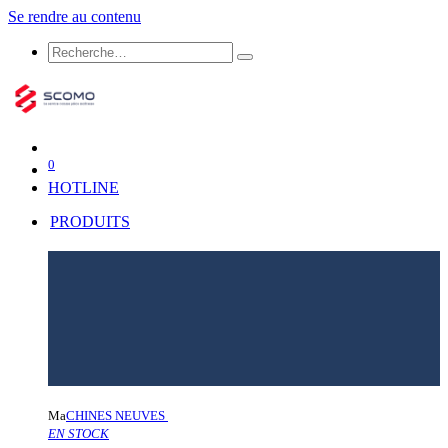
Se rendre au contenu
0
HOTLINE
PRODUITS
Ma
CHINES NEUVES
EN STOCK