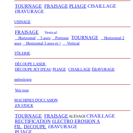
TOURNAGE
FRAISAGE
PLIAGE
CISAILLAGE
BAVURAGE
É
USINAGE
FRAISAGE
Vertical
TOURNAGE
Horizontal
5 axes
Portique
Horizontal 2
axes
Horizontal 3 axes et +
Vertical​
TÔLERIE
DÉCOUPE LASER
D
É
COUPE JET D'EAU
PLIAGE
CISAILLAGE
É
BAVURAGE
métrologie
Voir tout
MACHINES D'OCCASION
EN STOCK
TOURNAGE
FRAISAGE
CISAILLAGE
ALÉSAGE
RECTIFICATION
LECTRO EROSION A
É
FIL
D
COUPE
BAVURAGE
É
É
PLIAGE