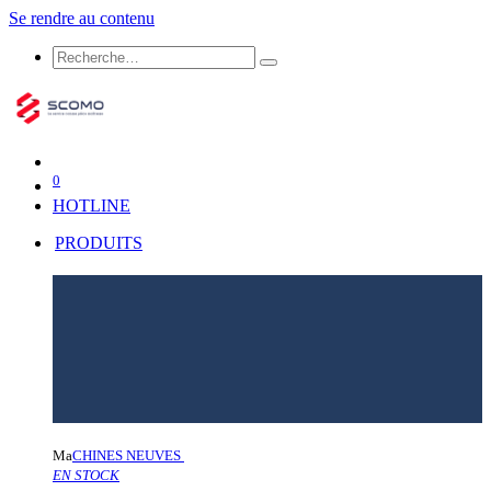
Se rendre au contenu
0
HOTLINE
PRODUITS
Ma
CHINES NEUVES
EN STOCK