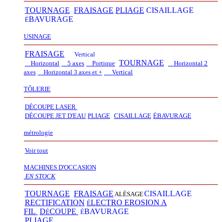
TOURNAGE
FRAISAGE
PLIAGE
CISAILLAGE
BAVURAGE
É
USINAGE
FRAISAGE
Vertical
TOURNAGE
Horizontal
5 axes
Portique
Horizontal 2
axes
Horizontal 3 axes et +
Vertical​
TÔLERIE
DÉCOUPE LASER
D
É
COUPE JET D'EAU
PLIAGE
CISAILLAGE
É
BAVURAGE
métrologie
Voir tout
MACHINES D'OCCASION
EN STOCK
TOURNAGE
FRAISAGE
CISAILLAGE
ALÉSAGE
RECTIFICATION
LECTRO EROSION A
É
FIL
D
COUPE
BAVURAGE
É
É
PLIAGE