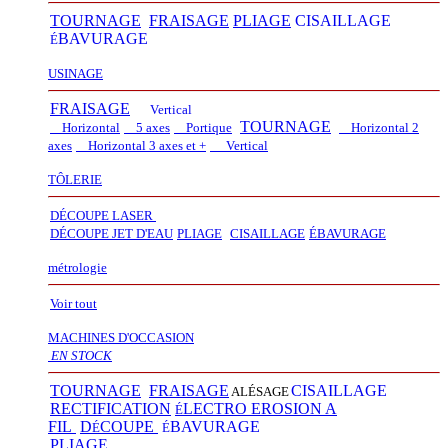
TOURNAGE
FRAISAGE
PLIAGE
CISAILLAGE
BAVURAGE
É
USINAGE
FRAISAGE
Vertical
TOURNAGE
Horizontal
5 axes
Portique
Horizontal 2
axes
Horizontal 3 axes et +
Vertical​
TÔLERIE
DÉCOUPE LASER
D
É
COUPE JET D'EAU
PLIAGE
CISAILLAGE
É
BAVURAGE
métrologie
Voir tout
MACHINES D'OCCASION
EN STOCK
TOURNAGE
FRAISAGE
CISAILLAGE
ALÉSAGE
RECTIFICATION
LECTRO EROSION A
É
FIL
D
COUPE
BAVURAGE
É
É
PLIAGE