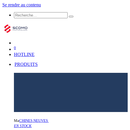
Se rendre au contenu
0
HOTLINE
PRODUITS
Ma
CHINES NEUVES
EN STOCK