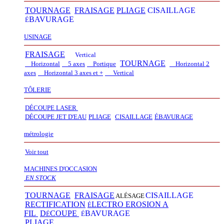
TOURNAGE
FRAISAGE
PLIAGE
CISAILLAGE
BAVURAGE
É
USINAGE
FRAISAGE
Vertical
TOURNAGE
Horizontal
5 axes
Portique
Horizontal 2
axes
Horizontal 3 axes et +
Vertical​
TÔLERIE
DÉCOUPE LASER
D
É
COUPE JET D'EAU
PLIAGE
CISAILLAGE
É
BAVURAGE
métrologie
Voir tout
MACHINES D'OCCASION
EN STOCK
TOURNAGE
FRAISAGE
CISAILLAGE
ALÉSAGE
RECTIFICATION
LECTRO EROSION A
É
FIL
D
COUPE
BAVURAGE
É
É
PLIAGE