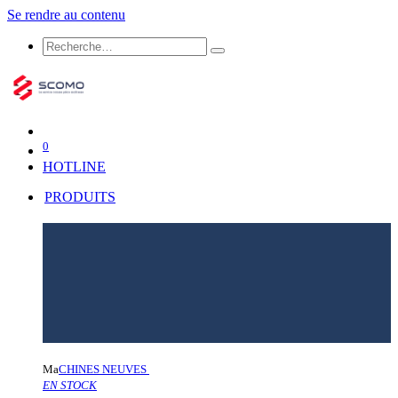
Se rendre au contenu
0
HOTLINE
PRODUITS
Ma
CHINES NEUVES
EN STOCK