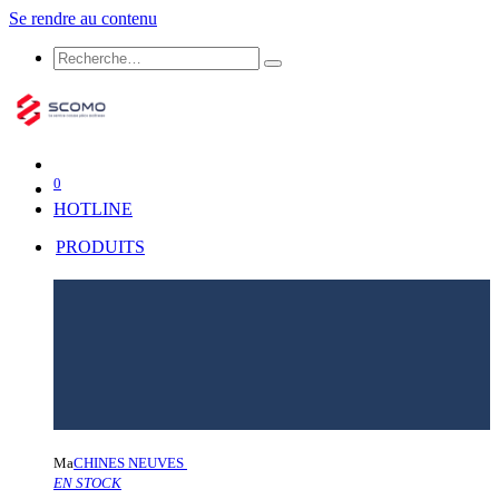
Se rendre au contenu
0
HOTLINE
PRODUITS
Ma
CHINES NEUVES
EN STOCK