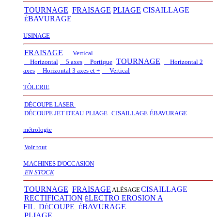
TOURNAGE
FRAISAGE
PLIAGE
CISAILLAGE
BAVURAGE
É
USINAGE
FRAISAGE
Vertical
TOURNAGE
Horizontal
5 axes
Portique
Horizontal 2
axes
Horizontal 3 axes et +
Vertical​
TÔLERIE
DÉCOUPE LASER
D
É
COUPE JET D'EAU
PLIAGE
CISAILLAGE
É
BAVURAGE
métrologie
Voir tout
MACHINES D'OCCASION
EN STOCK
TOURNAGE
FRAISAGE
CISAILLAGE
ALÉSAGE
RECTIFICATION
LECTRO EROSION A
É
FIL
D
COUPE
BAVURAGE
É
É
PLIAGE