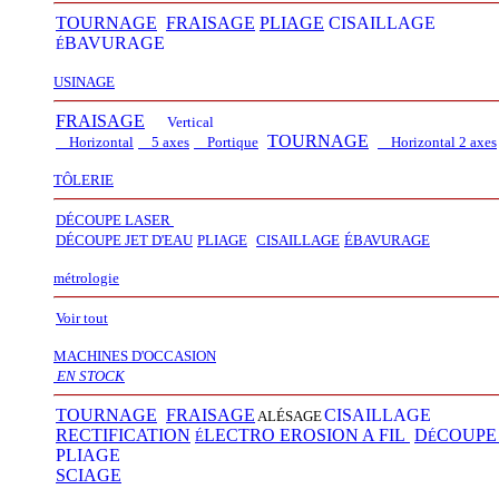
TOURNAGE
FRAISAGE
PLIAGE
CISAILLAGE
BAVURAGE
É
USINAGE
FRAISAGE
Vertical
TOURNAGE
Horizontal
5 axes
Portique
Horizontal 2 axes
TÔLERIE
DÉCOUPE LASER
D
É
COUPE JET D'EAU
PLIAGE
CISAILLAGE
É
BAVURAGE
métrologie
Voir tout
MACHINES D'OCCASION
EN STOCK
TOURNAGE
FRAISAGE
CISAILLAGE
ALÉSAGE
RECTIFICATION
LECTRO EROSION A FIL
D
COUP
É
É
PLIAGE
SCIAGE