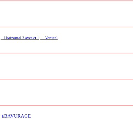
Horizontal 3 axes et +
Vertical​
E
BAVURAGE
É