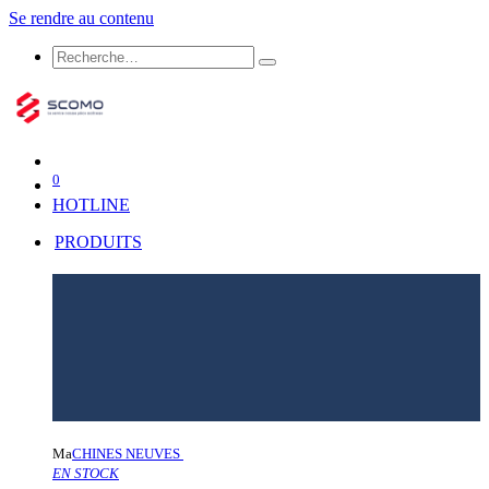
Se rendre au contenu
0
HOTLINE
PRODUITS
Ma
CHINES NEUVES
EN STOCK