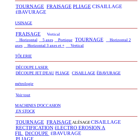
TOURNAGE
FRAISAGE
PLIAGE
CISAILLAGE
BAVURAGE
É
USINAGE
FRAISAGE
Vertical
TOURNAGE
Horizontal
5 axes
Portique
Horizontal 2
axes
Horizontal 3 axes et +
Vertical​
TÔLERIE
DÉCOUPE LASER
D
É
COUPE JET D'EAU
PLIAGE
CISAILLAGE
É
BAVURAGE
métrologie
Voir tout
MACHINES D'OCCASION
EN STOCK
TOURNAGE
FRAISAGE
CISAILLAGE
ALÉSAGE
RECTIFICATION
LECTRO EROSION A
É
FIL
D
COUPE
BAVURAGE
É
É
PLIAGE