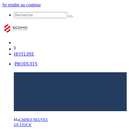
Se rendre au contenu
0
HOTLINE
PRODUITS
Ma
CHINES NEUVES
EN STOCK