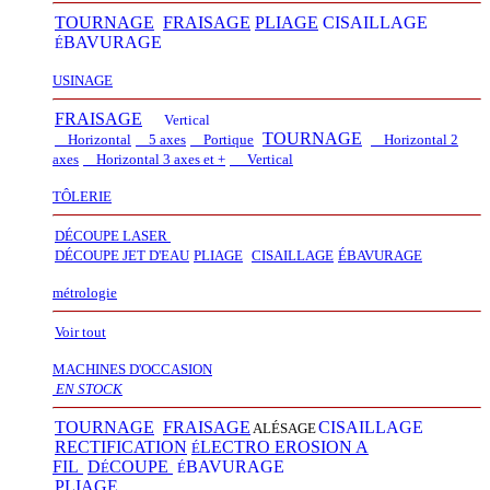
TOURNAGE
FRAISAGE
PLIAGE
CISAILLAGE
BAVURAGE
É
USINAGE
FRAISAGE
Vertical
TOURNAGE
Horizontal
5 axes
Portique
Horizontal 2
axes
Horizontal 3 axes et +
Vertical​
TÔLERIE
DÉCOUPE LASER
D
É
COUPE JET D'EAU
PLIAGE
CISAILLAGE
É
BAVURAGE
métrologie
Voir tout
MACHINES D'OCCASION
EN STOCK
TOURNAGE
FRAISAGE
CISAILLAGE
ALÉSAGE
RECTIFICATION
LECTRO EROSION A
É
FIL
D
COUPE
BAVURAGE
É
É
PLIAGE