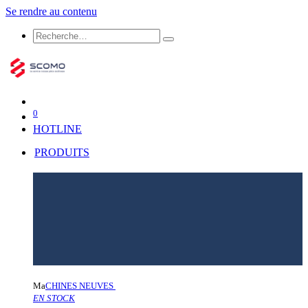
Se rendre au contenu
0
HOTLINE
PRODUITS
Ma
CHINES NEUVES
EN STOCK