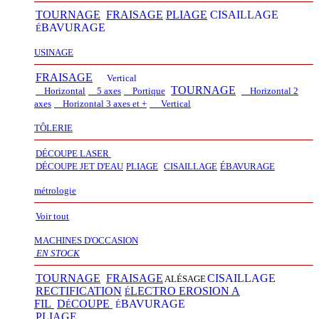
TOURNAGE
FRAISAGE
PLIAGE
CISAILLAGE
BAVURAGE
É
USINAGE
FRAISAGE
Vertical
TOURNAGE
Horizontal
5 axes
Portique
Horizontal 2
axes
Horizontal 3 axes et +
Vertical​
TÔLERIE
DÉCOUPE LASER
D
É
COUPE JET D'EAU
PLIAGE
CISAILLAGE
É
BAVURAGE
métrologie
Voir tout
MACHINES D'OCCASION
EN STOCK
TOURNAGE
FRAISAGE
CISAILLAGE
ALÉSAGE
RECTIFICATION
LECTRO EROSION A
É
FIL
D
COUPE
BAVURAGE
É
É
PLIAGE