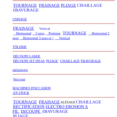
TOURNAGE
FRAISAGE
PLIAGE
CISAILLAGE
BAVURAGE
É
USINAGE
FRAISAGE
Vertical
TOURNAGE
Horizontal
5 axes
Portique
Horizontal 2
axes
Horizontal 3 axes et +
Vertical​
TÔLERIE
DÉCOUPE LASER
D
É
COUPE JET D'EAU
PLIAGE
CISAILLAGE
É
BAVURAGE
métrologie
Voir tout
MACHINES D'OCCASION
EN STOCK
TOURNAGE
FRAISAGE
CISAILLAGE
ALÉSAGE
RECTIFICATION
LECTRO EROSION A
É
FIL
D
COUPE
BAVURAGE
É
É
PLIAGE