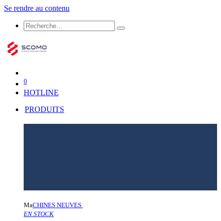
Se rendre au contenu
0
HOTLINE
PRODUITS
Ma
CHINES NEUVES
EN STOCK