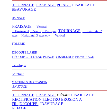
TOURNAGE
FRAISAGE
PLIAGE
CISAILLAGE
BAVURAGE
É
USINAGE
FRAISAGE
Vertical
TOURNAGE
Horizontal
5 axes
Portique
Horizontal 2
axes
Horizontal 3 axes et +
Vertical​
TÔLERIE
DÉCOUPE LASER
D
É
COUPE JET D'EAU
PLIAGE
CISAILLAGE
É
BAVURAGE
métrologie
Voir tout
MACHINES D'OCCASION
EN STOCK
TOURNAGE
FRAISAGE
CISAILLAGE
ALÉSAGE
RECTIFICATION
LECTRO EROSION A
É
FIL
D
COUPE
BAVURAGE
É
É
PLIAGE