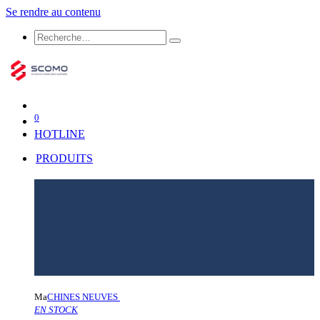
Se rendre au contenu
0
HOTLINE
PRODUITS
Ma
CHINES NEUVES
EN STOCK