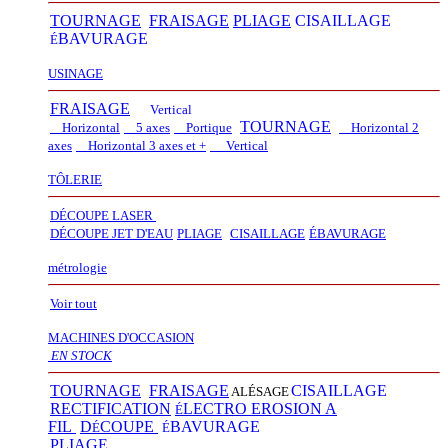
TOURNAGE
FRAISAGE
PLIAGE
CISAILLAGE
BAVURAGE
É
USINAGE
FRAISAGE
Vertical
TOURNAGE
Horizontal
5 axes
Portique
Horizontal 2
axes
Horizontal 3 axes et +
Vertical​
TÔLERIE
DÉCOUPE LASER
D
É
COUPE JET D'EAU
PLIAGE
CISAILLAGE
É
BAVURAGE
métrologie
Voir tout
MACHINES D'OCCASION
EN STOCK
TOURNAGE
FRAISAGE
CISAILLAGE
ALÉSAGE
RECTIFICATION
LECTRO EROSION A
É
FIL
D
COUPE
BAVURAGE
É
É
PLIAGE