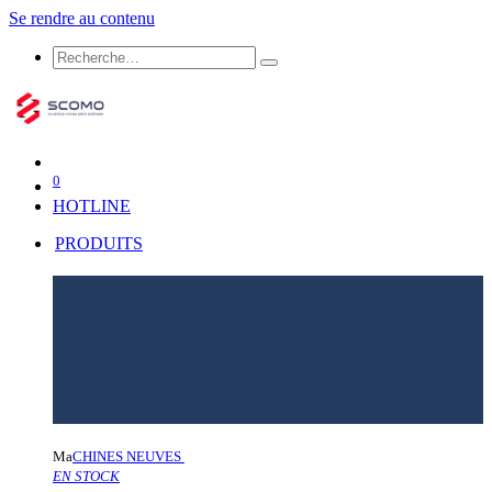
Se rendre au contenu
0
HOTLINE
PRODUITS
Ma
CHINES NEUVES
EN STOCK