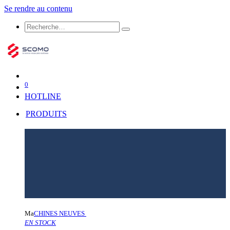
Se rendre au contenu
0
HOTLINE
PRODUITS
Ma
CHINES NEUVES
EN STOCK