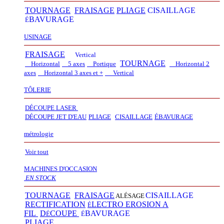
TOURNAGE
FRAISAGE
PLIAGE
CISAILLAGE
BAVURAGE
É
USINAGE
FRAISAGE
Vertical
TOURNAGE
Horizontal
5 axes
Portique
Horizontal 2
axes
Horizontal 3 axes et +
Vertical​
TÔLERIE
DÉCOUPE LASER
D
É
COUPE JET D'EAU
PLIAGE
CISAILLAGE
É
BAVURAGE
métrologie
Voir tout
MACHINES D'OCCASION
EN STOCK
TOURNAGE
FRAISAGE
CISAILLAGE
ALÉSAGE
RECTIFICATION
LECTRO EROSION A
É
FIL
D
COUPE
BAVURAGE
É
É
PLIAGE