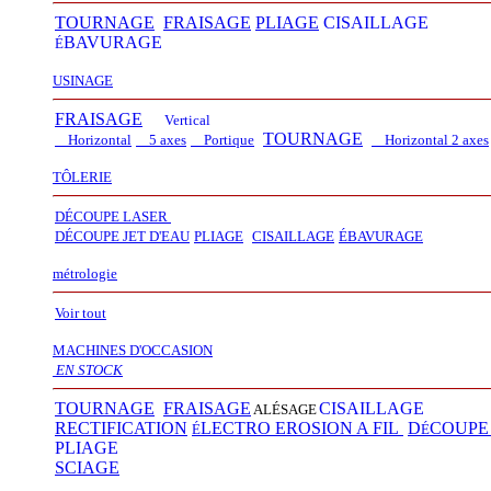
TOURNAGE
FRAISAGE
PLIAGE
CISAILLAGE
BAVURAGE
É
USINAGE
FRAISAGE
Vertical
TOURNAGE
Horizontal
5 axes
Portique
Horizontal 2 axes
TÔLERIE
DÉCOUPE LASER
D
É
COUPE JET D'EAU
PLIAGE
CISAILLAGE
É
BAVURAGE
métrologie
Voir tout
MACHINES D'OCCASION
EN STOCK
TOURNAGE
FRAISAGE
CISAILLAGE
ALÉSAGE
RECTIFICATION
LECTRO EROSION A FIL
D
COUP
É
É
PLIAGE
SCIAGE