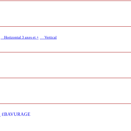
Horizontal 3 axes et +
Vertical​
E
BAVURAGE
É