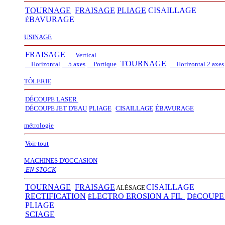
TOURNAGE
FRAISAGE
PLIAGE
CISAILLAGE
BAVURAGE
É
USINAGE
FRAISAGE
Vertical
TOURNAGE
Horizontal
5 axes
Portique
Horizontal 2 axes
TÔLERIE
DÉCOUPE LASER
D
É
COUPE JET D'EAU
PLIAGE
CISAILLAGE
É
BAVURAGE
métrologie
Voir tout
MACHINES D'OCCASION
EN STOCK
TOURNAGE
FRAISAGE
CISAILLAGE
ALÉSAGE
RECTIFICATION
LECTRO EROSION A FIL
D
COUP
É
É
PLIAGE
SCIAGE