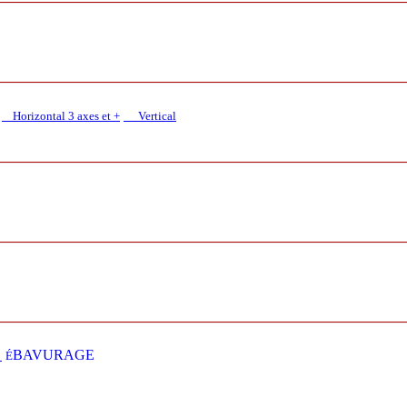
Horizontal 3 axes et +
Vertical​
E
BAVURAGE
É